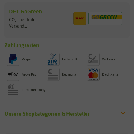
DHL GoGreen
CO
- neutraler
2
Versand...
Zahlungsarten
Paypal
Lastschrift
Vorkasse
Apple Pay
Rechnung
Kreditkarte
Firmenrechnung
Unsere Shopkategorien & Hersteller
Sämereien
Hersteller