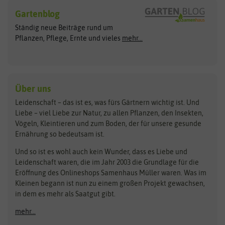
Blumensamen
Gartenblog
Exotische Samen
Arche Noah
Clever Pots
Ständig neue Beiträge rund um
Gemüsesamen
ASB Greenworld
COMPO
Pflanzen, Pflege, Ernte und vieles
mehr...
Gründünger
Keimsprossen
Austrosaat
Culinaris
Kiloware
baza
De Bolster Bio-Samen
Kleintiersaaten
Kräutersamen
Benary
Dobar
Über uns
Loretta-Rasen
Bingenheimer Saatgut
Dürr-Samen
Leidenschaft – das ist es, was fürs Gärtnern wichtig ist. Und
Obstsamen
Liebe – viel Liebe zur Natur, zu allen Pflanzen, den Insekten,
Pilzbrut
BioBalu
elho
Vögeln, Kleintieren und zum Boden, der für unsere gesunde
Rasensamen
Ernährung so bedeutsam ist.
Bionana
Eschenfelder
Steckzwiebeln
Zimmer & Kübelpflanzen
Und so ist es wohl auch kein Wunder, dass es Liebe und
BIOWOL
Feldsaaten Freudenberger
Kataloge
Leidenschaft waren, die im Jahr 2003 die Grundlage für die
Blumicorn
Fertil
Schnäppchen
Eröffnung des Onlineshops Samenhaus Müller waren. Was im
Kleinen begann ist nun zu einem großen Projekt gewachsen,
Bûten Birds
Flora Elite
Anzucht & Gartenzubehör
in dem es mehr als Saatgut gibt.
Bûten Home
Flora Elite Blumenzwiebeln
mehr...
Anzuchtschalen
Buzzy Seeds
Flora Fantastica