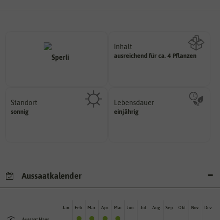
Inhalt
ausreichend für ca. 4 Pflanzen
Wie viel ist enthalten
Standort
Lebensdauer
sonnig, vollsonnig)
mehrjährig.
sonnig
einjährig
Pflanze? (schattig, halbschattig,
einjährig, zweijährig oder
Wie viel Licht benötigt die
Pflanzen werden kategorisiert in:
Aussaatkalender
Jan.
Feb.
Mär.
Apr.
Mai
Jun.
Jul.
Aug.
Sep.
Okt.
Nov.
Dez.
Aussaat Haus