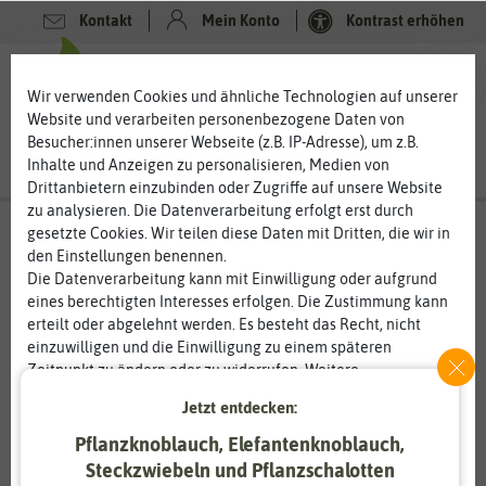
Kontakt
Mein Konto
Kontrast erhöhen
0
0
Wir verwenden Cookies und ähnliche Technologien auf unserer
Website und verarbeiten personenbezogene Daten von
Besucher:innen unserer Webseite (z.B. IP-Adresse), um z.B.
Inhalte und Anzeigen zu personalisieren, Medien von
Drittanbietern einzubinden oder Zugriffe auf unsere Website
zu analysieren. Die Datenverarbeitung erfolgt erst durch
gesetzte Cookies. Wir teilen diese Daten mit Dritten, die wir in
den Einstellungen benennen.
Die Datenverarbeitung kann mit Einwilligung oder aufgrund
eines berechtigten Interesses erfolgen. Die Zustimmung kann
erteilt oder abgelehnt werden. Es besteht das Recht, nicht
einzuwilligen und die Einwilligung zu einem späteren
Zeitpunkt zu ändern oder zu widerrufen. Weitere
Informationen zur Verwendung personenbezogener Daten und
Jetzt entdecken:
den Diensten erklären wir in unserer
Daten­schutz­erklärung
.
Pflanzknoblauch, Elefantenknoblauch,
Steckzwiebeln und Pflanzschalotten
Essenziell
Statistik