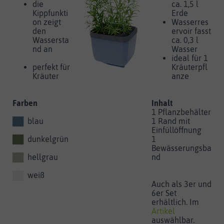
die
ca. 1,5 l
Kippfunkti
Erde
on zeigt
Wasserres
den
ervoir fasst
Wassersta
ca. 0,3 l
nd an
Wasser
ideal für 1
perfekt für
Kräuterpfl
Kräuter
anze
Farben
Inhalt
1 Pflanzbehälter
██
blau
1 Rand mit
Einfüllöffnung
██
dunkelgrün
1
Bewässerungsba
██
hellgrau
nd
██
weiß
Auch als 3er und
6er Set
erhältlich. Im
Artikel
auswählbar.