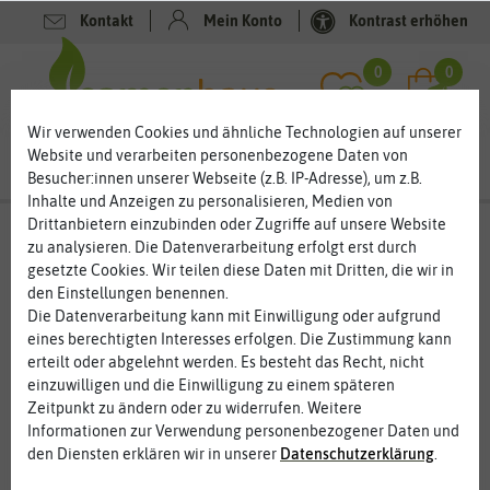
Kontakt
Mein Konto
Kontrast erhöhen
0
0
Wir verwenden Cookies und ähnliche Technologien auf unserer
Website und verarbeiten personenbezogene Daten von
Besucher:innen unserer Webseite (z.B. IP-Adresse), um z.B.
Inhalte und Anzeigen zu personalisieren, Medien von
Drittanbietern einzubinden oder Zugriffe auf unsere Website
zu analysieren. Die Datenverarbeitung erfolgt erst durch
Lust auf mehr Gartenwissen und
gesetzte Cookies. Wir teilen diese Daten mit Dritten, die wir in
Produktempfehlungen?
den Einstellungen benennen.
Die Datenverarbeitung kann mit Einwilligung oder aufgrund
Dann stöbern Sie doch mal in unseren Newslettern aus
eines berechtigten Interesses erfolgen. Die Zustimmung kann
vergangener Zeit. Viele Themen sind immer wieder aktuell.
erteilt oder abgelehnt werden. Es besteht das Recht, nicht
„Alte“ Newsletter gibt es bei uns nicht. In unserem
einzuwilligen und die Einwilligung zu einem späteren
Newsletter Archiv finden Sie auch tolle
Zeitpunkt zu ändern oder zu widerrufen. Weitere
Produktempfehlungen zu Saatgut, Geschenken,
Informationen zur Verwendung personenbezogener Daten und
Blumenzwiebeln und vielen anderen Artikeln.
den Diensten erklären wir in unserer
Daten­schutz­erklärung
.
Und wenn Sie in Zukunft aktuell sein wollen, dann
melden