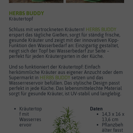
HERBS BUDDY
Kräutertopf
Schluss mit vertrockneten Kräutern!
HERBS BUDDY
erspart das tägliche Gießen, sorgt für ständig frische,
gesunde Kräuter und zeigt mit der innovativen Kipp-
Funktion den Wasserbedarf an:
Einzigartig gestaltet,
neigt sich der Topf bei Wasserbedarf zur Seite –
perfekt für jeden Kräutergarten in der Küche.
Und so funktioniert der Kräutertopf: Einfach
herkömmliche Kräuter aus eigener Anzucht oder dem
Supermarkt in
HERBS BUDDY
setzen und das
Wasserreservoir befüllen. Das stylische Design passt
perfekt in jede Küche. Das lebensmittelechte Material
sorgt für gesunde Kräuter, ist UV-stabil und langlebig.
Kräutertop
Daten
f mit
14,3 x 16 x
Wasserres
13,6 cm
ervoir
Pflanzbeh
älter fasst