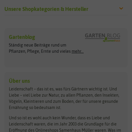
Unsere Shopkategorien & Hersteller
Sämereien
Hersteller
Blumensamen
Gartenblog
Exotische Samen
Arche Noah
Clever Pots
Ständig neue Beiträge rund um
Gemüsesamen
ASB Greenworld
COMPO
Pflanzen, Pflege, Ernte und vieles
mehr...
Gründünger
Keimsprossen
Austrosaat
Culinaris
Kiloware
baza
De Bolster Bio-Samen
Kleintiersaaten
Kräutersamen
Benary
Dobar
Über uns
Loretta-Rasen
Bingenheimer Saatgut
Dürr-Samen
Leidenschaft – das ist es, was fürs Gärtnern wichtig ist. Und
Obstsamen
Liebe – viel Liebe zur Natur, zu allen Pflanzen, den Insekten,
Pilzbrut
BioBalu
elho
Vögeln, Kleintieren und zum Boden, der für unsere gesunde
Rasensamen
Ernährung so bedeutsam ist.
Bionana
Eschenfelder
Steckzwiebeln
Zimmer & Kübelpflanzen
Und so ist es wohl auch kein Wunder, dass es Liebe und
BIOWOL
Feldsaaten Freudenberger
Kataloge
Leidenschaft waren, die im Jahr 2003 die Grundlage für die
Blumicorn
Fertil
Schnäppchen
Eröffnung des Onlineshops Samenhaus Müller waren. Was im