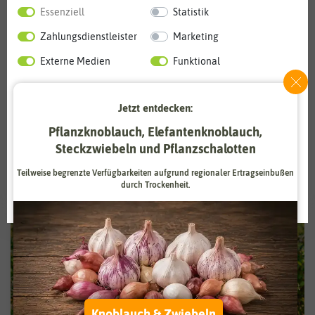
Sie sich doch für unseren Newsletter an
. Damit sind Sie der
Essenziell
Statistik
Zeit immer ein Stück voraus.
Zahlungsdienstleister
Marketing
Externe Medien
Funktional
zurück
Weitere Einstellungen
Jetzt entdecken:
Alle akzeptieren
Pflanzknoblauch, Elefantenknoblauch,
Steckzwiebeln und Pflanzschalotten
Alle ablehnen
Teilweise begrenzte Verfügbarkeiten aufgrund regionaler Ertragseinbußen
durch Trockenheit.
Auswahl akzeptieren
Knoblauch & Zwiebeln