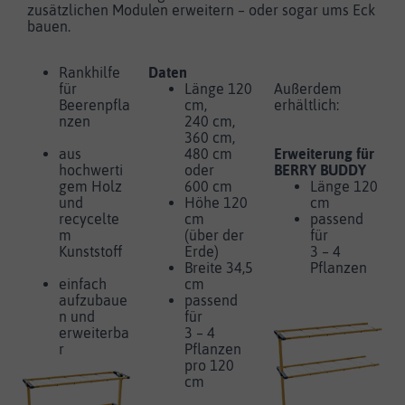
zusätzlichen Modulen erweitern – oder sogar ums Eck
bauen.
Rankhilfe
Daten
für
Länge 120
Außerdem
Beerenpfla
cm,
erhältlich:
nzen
240 cm,
360 cm,
aus
480 cm
Erweiterung für
hochwerti
oder
BERRY BUDDY
gem Holz
600 cm
Länge 120
und
Höhe 120
cm
recycelte
cm
passend
m
(über der
für
Kunststoff
Erde)
3 – 4
Breite 34,5
Pflanzen
einfach
cm
aufzubaue
passend
n und
für
erweiterba
3 – 4
r
Pflanzen
pro 120
cm