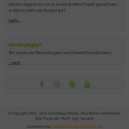
Kleinen begann ist nun zu einem großen Projekt gewachsen,
Bûten Birds
Flora Elite
Anzucht & Gartenzubehör
in dem es mehr als Saatgut gibt.
Bûten Home
Flora Elite Blumenzwiebeln
mehr...
Anzuchtschalen
Buzzy Seeds
Flora Fantastica
Anzuchttöpfe
Buzzy Gifts
Florex
Folien, Vliese und Netze
Growblocks, Erde & Dünger
Carl Pabst
Nachhaltigkeit
Heizmatte & Heizkabel
Wir setzen auf Nachhaltigkeit und Umweltfreundlichkeit.
Florissa
Hortitops
Kokos-Quelltabletten
Zimmergewächshaus
Flortis
Jansen Zaden
...mehr
FLORTUS
Jiffy
Gemüsesamen
Franchi Sementi
JUB Holland
Bohnen & Erbsen
Frankonia Samen
Kent & Stowe
Gurkensamen
Kohlsamen
Garland
Kiepenkerl
Kürbissamen
Gardissimo
kixx
Lauchsamen
© Copyright 2003 - 2026 Samenhaus Müller | Alle Rechte vorbehalten.
Maissamen
Alle Preise inkl. MwSt. zzgl. Versand.
GEVO
Küpper
Möhrensamen
Kundenservice:
kundenservice@samenhaus.de
Greenline
Ladbrooke Soil Blockers