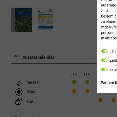
aufgrund 
Zustimmun
besteht d
zu einem 
widerrufe
personen
in unsere
Esse
Aussaatkalender
Zahl
Exte
Jan.
Feb.
Mär.
Apr.
Aussaat
Weitere E
Blüte
Ernte