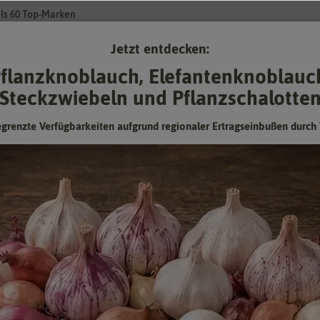
ls 60 Top-Marken
Jetzt entdecken:
Su
flanzknoblauch, Elefantenknoblauc
Steckzwiebeln und Pflanzschalotte
Gartenzubehör
Gründünger & -düngung
Pflanzgut
Keimspros
egrenzte Verfügbarkeiten aufgrund regionaler Ertragseinbußen durch 
Bärlauch Waldknoblauch
Vitaminreich und gesund
Hersteller:
Kiepenkerl
Artikelnummer:
3218
EAN:
4000159032187