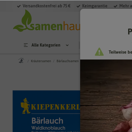
Versandkostenfrei ab 75 €
Keimgarantie
Mehr a
P
Alle Kategorien
Saatgut
Anzucht & 
Teilweise b
Kräutersamen
Bärlauchsamen
Bärlauch Waldknoblauch