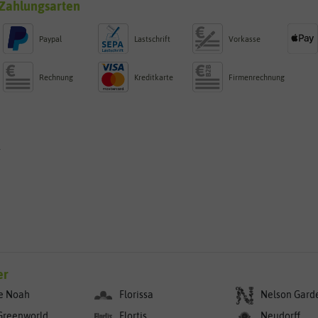
Zahlungsarten
Paypal
Lastschrift
Vorkasse
Rechnung
Kreditkarte
Firmenrechnung
g
er
e Noah
Florissa
Nelson Gard
Greenworld
Flortis
Neudorff