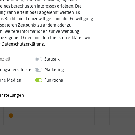
eines berechtigten Interesses erfolgen. Die
Blütenfarbe
g kann erteilt oder abgelehnt werden. Es
auch mehrfarbig sein.
weiß
Wie ist die Blüte eingefärbt? Kann
as Recht, nicht einzuwilligen und die Einwilligung
späteren Zeitpunkt zu ändern oder zu
n. Weitere Informationen zur Verwendung
bezogener Daten und den Diensten erklären wir
r
Daten­schutz­erklärung
.
nziell
Statistik
ungsdienstleister
Marketing
rne Medien
Funktional
Mai
Jun.
Jul.
Aug.
Sep.
Okt.
Nov.
Dez.
instellungen