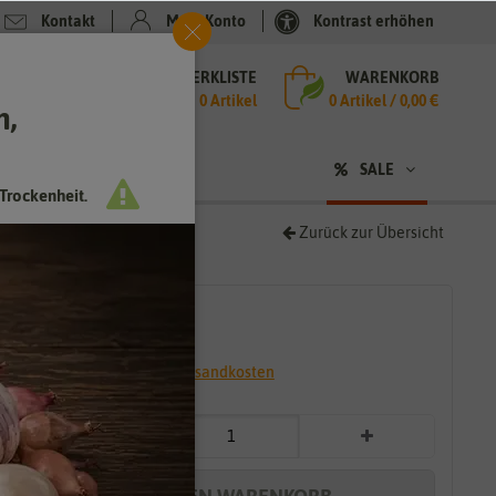
Kontakt
Mein Konto
Kontrast erhöhen
MERKLISTE
WARENKORB
che
0 Artikel
0
Artikel /
0,00 €
h,
n
sen
❤ für Tiere
SALE
Trockenheit.
Zurück zur Übersicht
2,99 €
*
* inkl. 7% MwSt. zzgl.
Versandkosten