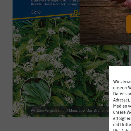
Wir verw
unserer 
Daten von
Adresse),
Medien vo
Zum Vergrößern mit Maus über das Bild fahren
unsere We
erfolgt e
mit Dritt
Die Daten