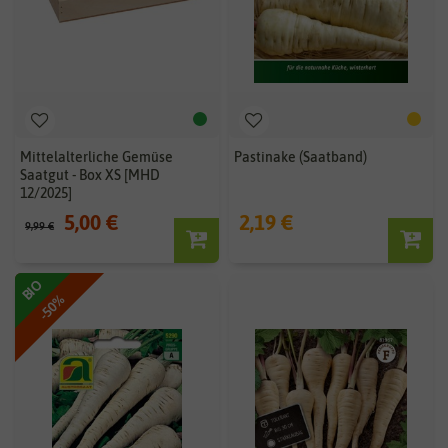
Mittelalterliche Gemüse
Pastinake (Saatband)
Saatgut - Box XS [MHD
12/2025]
5,00 €
2,19 €
9,99 €
BIO
-50%