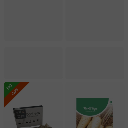
Pastinaken Von Guernsey
Pastinake Halblange Weiße
2,29 €
1,09 €
BIO
-50%