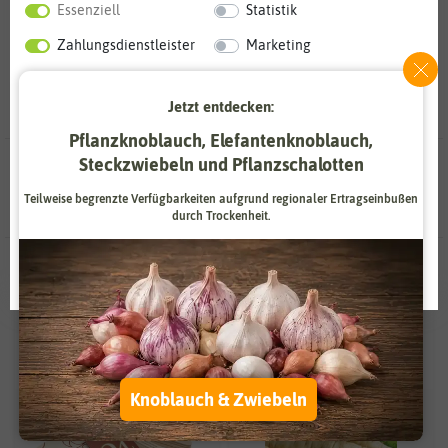
Essenziell
Statistik
Zahlungsdienstleister
Marketing
Externe Medien
Funktional
Jetzt entdecken:
Weitere Einstellungen
Pflanzknoblauch, Elefantenknoblauch,
Steckzwiebeln und Pflanzschalotten
15 Ergebnisse
gefunden in Pastinakensamen
Alle akzeptieren
Teilweise begrenzte Verfügbarkeiten aufgrund regionaler Ertragseinbußen
durch Trockenheit.
Alle ablehnen
-50%
Auswahl akzeptieren
Knoblauch & Zwiebeln