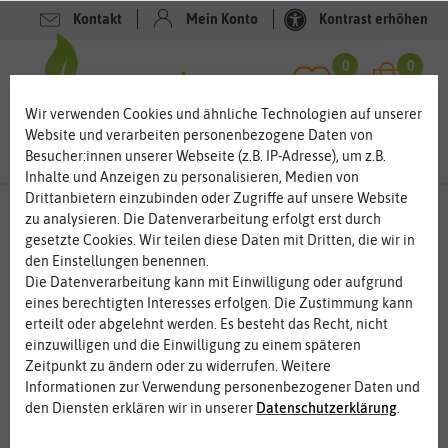
Kontakt
Mein Konto
Kontrast erhöhen
Filter
0
0
Wir verwenden Cookies und ähnliche Technologien auf unserer
Website und verarbeiten personenbezogene Daten von
Besucher:innen unserer Webseite (z.B. IP-Adresse), um z.B.
Inhalte und Anzeigen zu personalisieren, Medien von
Drittanbietern einzubinden oder Zugriffe auf unsere Website
Gemüsesamen
- Pastinakensamen
zu analysieren. Die Datenverarbeitung erfolgt erst durch
gesetzte Cookies. Wir teilen diese Daten mit Dritten, die wir in
Pastinaken – aromatische Wurzeln für kulinarische
den Einstellungen benennen.
Genüsse
Die Datenverarbeitung kann mit Einwilligung oder aufgrund
Pastinaken sind sowohl der Möhre als auch der
eines berechtigten Interesses erfolgen. Die Zustimmung kann
Petersilienwurzeln im Geschmack ähnlich. Dabei sind die
erteilt oder abgelehnt werden. Es besteht das Recht, nicht
leckeren Wurzeln vielseitig einsetzbar und lassen sich auch dort
einzuwilligen und die Einwilligung zu einem späteren
anbauen, wo Möhren nicht recht wachsen wollen. Das milde
Zeitpunkt zu ändern oder zu widerrufen. Weitere
Wurzelgemüse lässt sich leicht anbauen und ist eine tolle
Informationen zur Verwendung personenbezogener Daten und
Bereicherung für die Küche. Die alte Gemüsesorte ist robust und
den Diensten erklären wir in unserer
Daten­schutz­erklärung
.
ist voller Vitamine und Mineralstoffe.