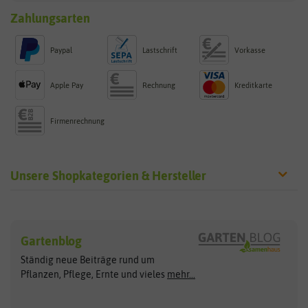
Zahlungsarten
Paypal
Lastschrift
Vorkasse
Apple Pay
Rechnung
Kreditkarte
Firmenrechnung
Unsere Shopkategorien & Hersteller
Sämereien
Hersteller
Blumensamen
Gartenblog
Exotische Samen
Arche Noah
Clever Pots
Ständig neue Beiträge rund um
Gemüsesamen
ASB Greenworld
COMPO
Pflanzen, Pflege, Ernte und vieles
mehr...
Gründünger
Keimsprossen
Austrosaat
Culinaris
Kiloware