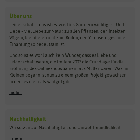
baza
De Bolster Bio-Samen
Kleintiersaaten
Kräutersamen
Benary
Dobar
Über uns
Loretta-Rasen
Bingenheimer Saatgut
Dürr-Samen
Leidenschaft – das ist es, was fürs Gärtnern wichtig ist. Und
Obstsamen
Liebe – viel Liebe zur Natur, zu allen Pflanzen, den Insekten,
Pilzbrut
BioBalu
elho
Vögeln, Kleintieren und zum Boden, der für unsere gesunde
Rasensamen
Ernährung so bedeutsam ist.
Bionana
Eschenfelder
Steckzwiebeln
Zimmer & Kübelpflanzen
Und so ist es wohl auch kein Wunder, dass es Liebe und
BIOWOL
Feldsaaten Freudenberger
Kataloge
Leidenschaft waren, die im Jahr 2003 die Grundlage für die
Blumicorn
Fertil
Schnäppchen
Eröffnung des Onlineshops Samenhaus Müller waren. Was im
Kleinen begann ist nun zu einem großen Projekt gewachsen,
Bûten Birds
Flora Elite
Anzucht & Gartenzubehör
in dem es mehr als Saatgut gibt.
Bûten Home
Flora Elite Blumenzwiebeln
mehr...
Anzuchtschalen
Buzzy Seeds
Flora Fantastica
Anzuchttöpfe
Buzzy Gifts
Florex
Folien, Vliese und Netze
Growblocks, Erde & Dünger
Carl Pabst
Nachhaltigkeit
Heizmatte & Heizkabel
Wir setzen auf Nachhaltigkeit und Umweltfreundlichkeit.
Florissa
Hortitops
Kokos-Quelltabletten
Zimmergewächshaus
Flortis
Jansen Zaden
...mehr